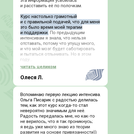
эта информация усвоилась
и расставить её по полочкам.
Курс настолько грамотный
и с правильной подачей, что для меня
это было время моей терапии
и поддержки.
По предыдущим
интенсивам я знала, что нельзя
отставать, потому что упущу много,
и что мой мозг будет саботировать
и пытаться отлынивать. Но в этом
году...
читать целиком
СПЕЦИАЛЬНЫЕ ПРЕДЛОЖЕНИЯ
Олеся Л.
15 000₽ / 150$
У Вас есть возможность оплатить 15 000
Вспоминаю первую лекцию интенсива.
рублей или $ 150 за
возможность
посетить первые 5 занятий
и затем
Ольга Писарик с радостью делилась
послушать их в записи в течение октября
тем, как этот курс когда-то стал
и ноября.
невероятно значимым для неё.
Радость передалась мне, но как-то
Если вам понравится
и обучение будет
не верилось, что я так проникнусь;
удобным и полезным, то оставшуюся
я ведь уже много знаю из теории
часть оплаты в размере 53 000 рублей
развития на основе привязанности))
или $ 530 необходимо будет внести