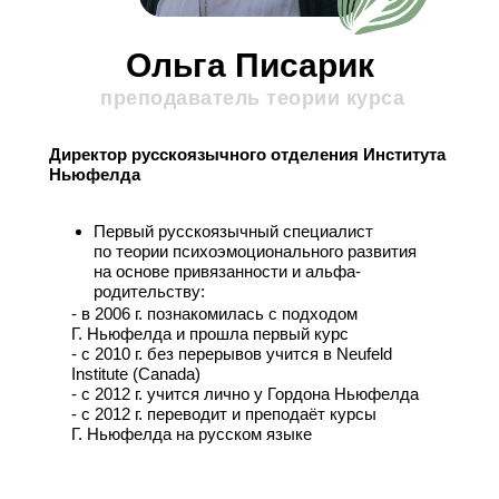
Ольга Писарик
преподаватель теории курса
Директор русскоязычного отделения Института
Ньюфелда
Первый русскоязычный специалист
по теории психоэмоционального развития
на основе привязанности и альфа-
родительству:
- в 2006 г. познакомилась с подходом Г. Ньюфелда
- в 2006 г. познакомилась с подходом
и прошла первый
Г. Ньюфелда и прошла первый курс
курс
- с 2010 г. без перерывов учится в Neufeld
- с 2010 г. без перерывов учится в Neufeld Institute
Institute (Canada)
(Canada)
- с 2012 г. учится лично у Гордона Ньюфелда
- с 2012 г. учится лично у Гордона Ньюфелда
- с 2012 г. переводит и преподаёт курсы
- с 2012 г. переводит и преподаёт курсы
Г. Ньюфелда на русском языке
Г. Ньюфелда на русском
языке